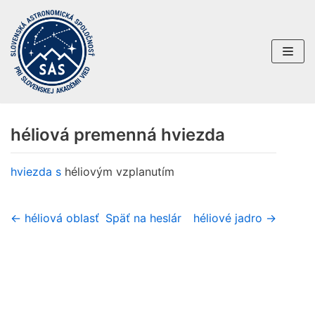
Preskočiť
na
obsah
héliová premenná hviezda
hviezda
s
héliovým vzplanutím
← héliová oblasť
Späť na heslár
héliové jadro →