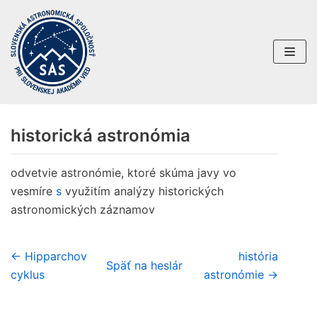
Preskočiť
na
obsah
historická astronómia
odvetvie astronómie, ktoré skúma javy vo
vesmíre
s
využitím analýzy historických
astronomických záznamov
← Hipparchov
história
Späť na heslár
cyklus
astronómie →