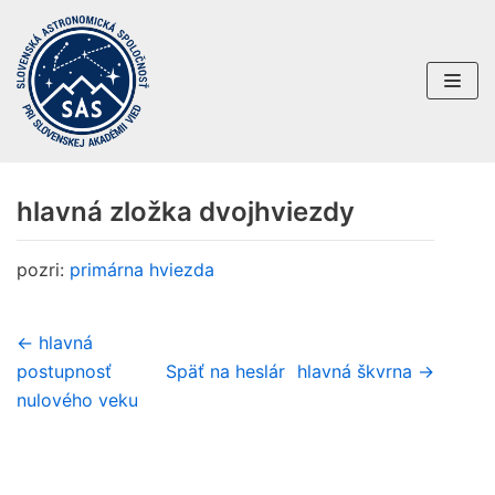
Preskočiť
na
obsah
hlavná zložka dvojhviezdy
pozri:
primárna hviezda
← hlavná
postupnosť
Späť na heslár
hlavná škvrna →
nulového veku