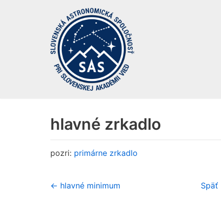
Preskočiť
na
obsah
hlavné zrkadlo
pozri:
primárne zrkadlo
← hlavné minimum
Späť 