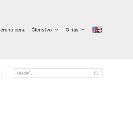
ereho cena
Členstvo
O nás