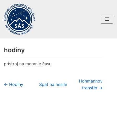
Preskočiť
na
obsah
hodiny
prístroj na meranie času
Hohmannov
← Hodiny
Späť na heslár
transfér →