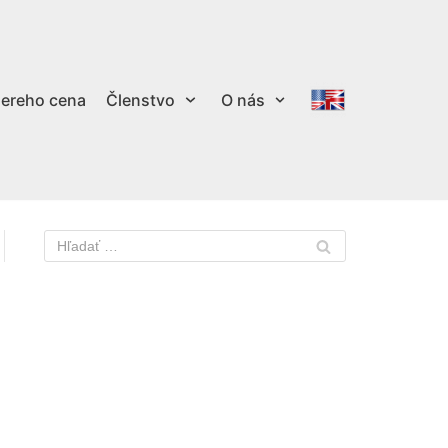
ereho cena
Členstvo
O nás