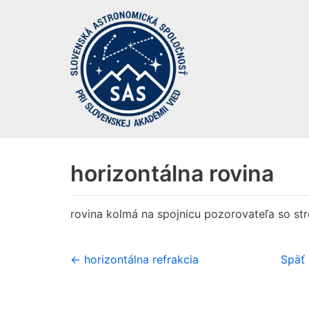
Preskočiť
na
obsah
horizontálna rovina
rovina kolmá na spojnicu pozorovateľa so s
← horizontálna refrakcia
Späť 