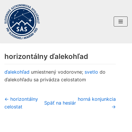
Preskočiť
na
obsah
horizontálny ďalekohľad
ďalekohľad
umiestnený vodorovne;
svetlo
do
ďalekohľadu sa privádza celostatom
← horizontálny
horná konjunkcia
Späť na heslár
celostat
→