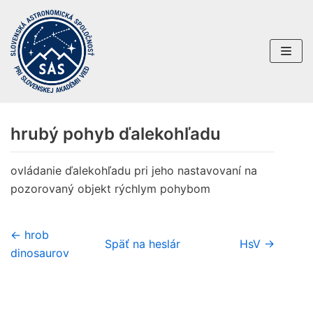
Preskočiť
na
obsah
hrubý pohyb ďalekohľadu
ovládanie ďalekohľadu pri jeho nastavovaní na
pozorovaný objekt rýchlym pohybom
← hrob
Späť na heslár
HsV →
dinosaurov