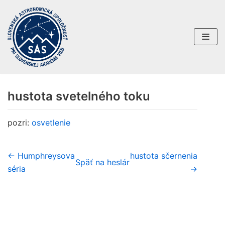
Preskočiť
na
obsah
hustota svetelného toku
pozri:
osvetlenie
← Humphreysova
hustota sčernenia
Späť na heslár
séria
→