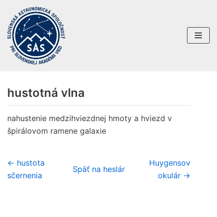
Preskočiť
na
obsah
hustotná vlna
nahustenie medzihviezdnej hmoty a hviezd v
špirálovom ramene galaxie
← hustota
Huygensov
Späť na heslár
sčernenia
okulár →