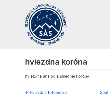
Preskočiť
na
obsah
hviezdna koróna
hviezdna analógia slnečnej koróny
← hviezdna fotometria
Späť 