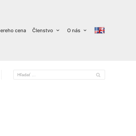
ereho cena
Členstvo
O nás