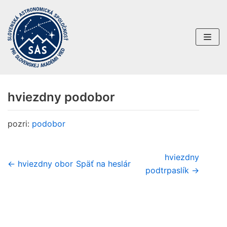
Preskočiť
na
obsah
hviezdny podobor
pozri:
podobor
hviezdny
← hviezdny obor
Späť na heslár
podtrpaslík →