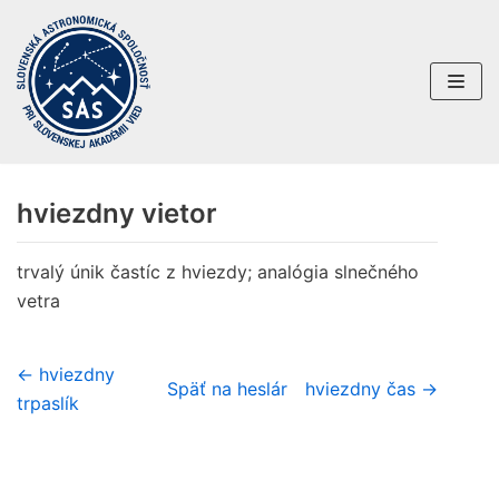
Preskočiť
na
obsah
hviezdny vietor
trvalý únik častíc z hviezdy; analógia slnečného
vetra
← hviezdny
Späť na heslár
hviezdny čas →
trpaslík