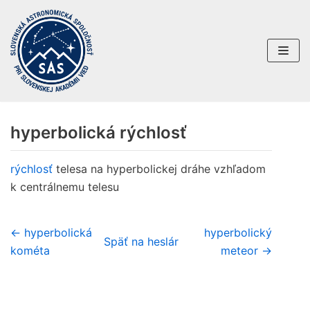
Preskočiť
na
obsah
hyperbolická rýchlosť
rýchlosť
telesa na hyperbolickej dráhe vzhľadom
k centrálnemu telesu
← hyperbolická
hyperbolický
Späť na heslár
kométa
meteor →