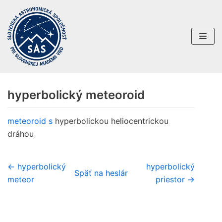
Preskočiť
na
obsah
hyperbolický meteoroid
meteoroid
s
hyperbolickou heliocentrickou
dráhou
← hyperbolický
hyperbolický
Späť na heslár
meteor
priestor →