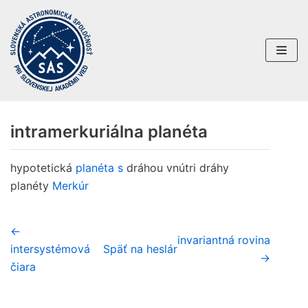
Preskočiť
na
obsah
intramerkuriálna planéta
hypotetická
planéta
s
dráhou vnútri dráhy
planéty
Merkúr
←
invariantná rovina
intersystémová
Späť na heslár
→
čiara