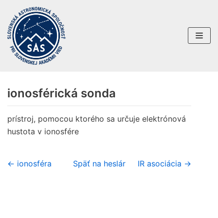
Preskočiť
na
obsah
ionosférická sonda
prístroj, pomocou ktorého sa určuje elektrónová
hustota v ionosfére
← ionosféra
Späť na heslár
IR asociácia →