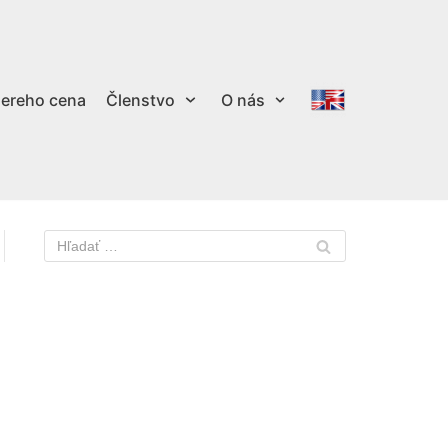
ereho cena
Členstvo
O nás