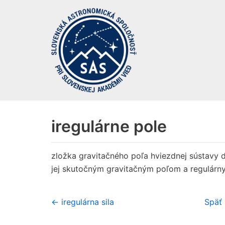
Preskočiť
na
obsah
iregulárne pole
zložka gravitačného poľa hviezdnej sústavy
jej skutočným gravitačným poľom a regulár
← iregulárna sila
Späť 