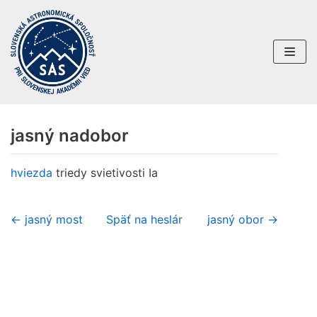
Preskočiť
na
obsah
jasný nadobor
hviezda
triedy svietivosti Ia
← jasný most
Späť na heslár
jasný obor →