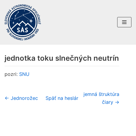
Preskočiť
na
obsah
jednotka toku slnečných neutrín
pozri:
SNU
jemná štruktúra
← Jednorožec
Späť na heslár
čiary →