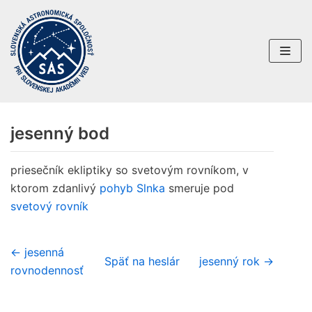
Preskočiť
na
obsah
jesenný bod
priesečník ekliptiky so svetovým rovníkom, v
ktorom zdanlivý
pohyb Slnka
smeruje pod
svetový rovník
← jesenná
Späť na heslár
jesenný rok →
rovnodennosť