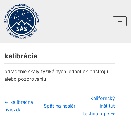
Preskočiť
na
obsah
kalibrácia
priradenie škály fyzikálnych jednotiek prístroju
alebo pozorovaniu
Kalifornský
← kalibračná
Späť na heslár
inštitút
hviezda
technológie →