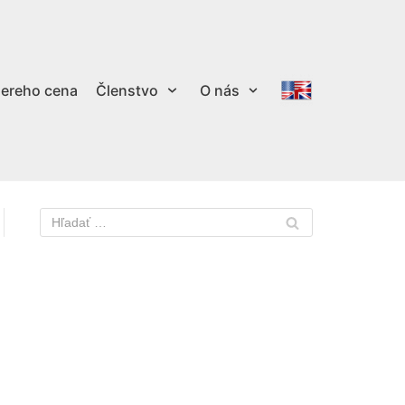
ereho cena
Členstvo
O nás