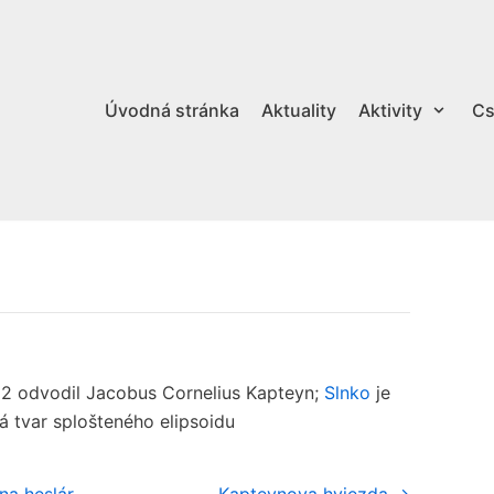
Úvodná stránka
Aktuality
Aktivity
Cs
22 odvodil Jacobus Cornelius Kapteyn;
Slnko
je
á tvar splošteného elipsoidu
na heslár
Kapteynova hviezda →