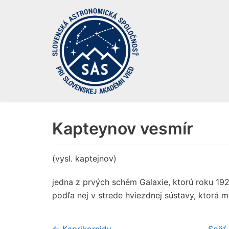
Preskočiť
na
obsah
Kapteynov vesmír
(vysl. kaptejnov)
jedna z prvých schém Galaxie, ktorú roku 19
podľa nej v strede hviezdnej sústavy, ktorá m
← Kaprikornidy
Späť 