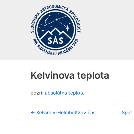
Preskočiť
na
obsah
Kelvinova teplota
pozri:
absolútna teplota
← Kelvinov-Helmholtzov čas
Späť 