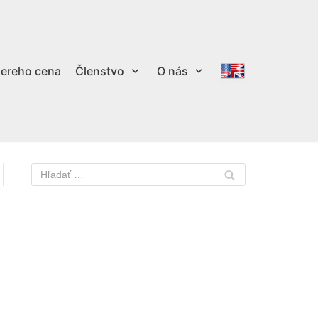
ereho cena
Členstvo
O nás