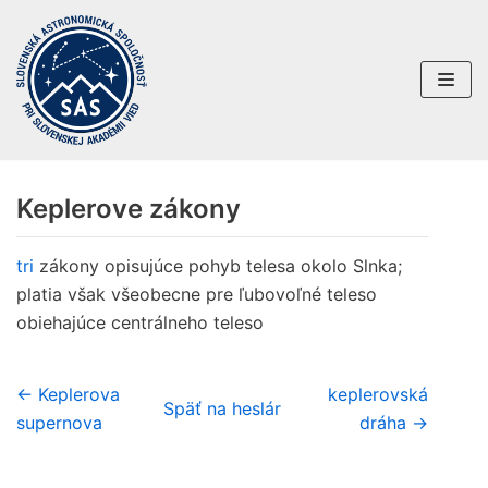
Preskočiť
na
obsah
Keplerove zákony
tri
zákony opisujúce pohyb telesa okolo Slnka;
platia však všeobecne pre ľubovoľné teleso
obiehajúce centrálneho teleso
← Keplerova
keplerovská
Späť na heslár
supernova
dráha →