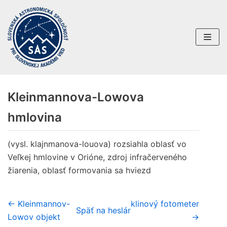
Preskočiť
na
obsah
Kleinmannova-Lowova
hmlovina
(vysl. klajnmanova-louova) rozsiahla oblasť vo
Veľkej hmlovine v Orióne, zdroj infračerveného
žiarenia, oblasť formovania sa hviezd
← Kleinmannov-
klinový fotometer
Späť na heslár
Lowov objekt
→