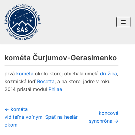
Preskočiť
na
obsah
kométa Čurjumov-Gerasimenko
prvá
kométa
okolo ktorej obiehala umelá
družica
,
kozmická loď
Rosetta
, a na ktorej jadre v roku
2014 pristál modul
Philae
← kométa
koncová
viditeľná voľným
Späť na heslár
synchróna →
okom