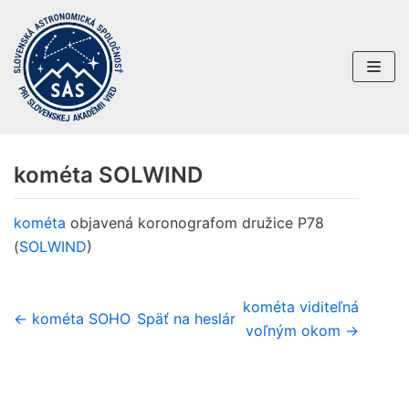
Preskočiť
na
obsah
kométa SOLWIND
kométa
objavená koronografom družice P78
(
SOLWIND
)
kométa viditeľná
← kométa SOHO
Späť na heslár
voľným okom →