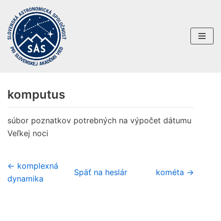
Preskočiť
na
obsah
komputus
súbor poznatkov potrebných na výpočet dátumu
Veľkej noci
← komplexná
Späť na heslár
kométa →
dynamika