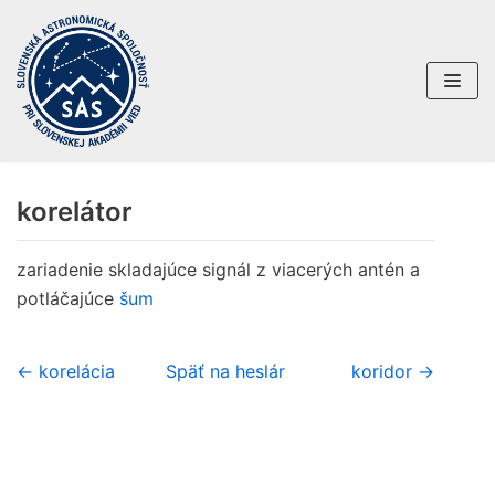
Preskočiť
na
obsah
korelátor
zariadenie skladajúce signál z viacerých antén a
potláčajúce
šum
← korelácia
Späť na heslár
koridor →