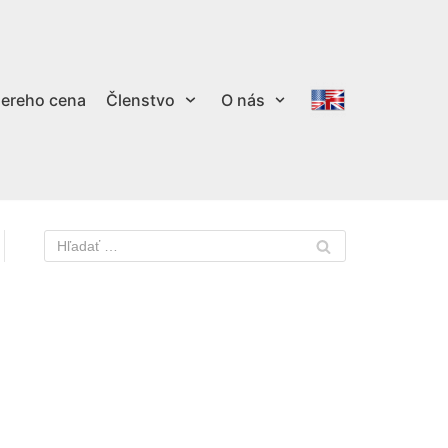
ereho cena
Členstvo
O nás