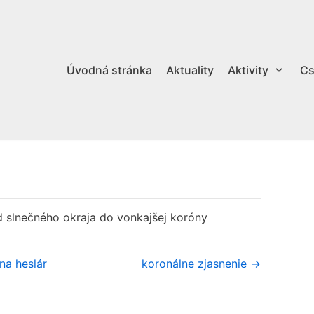
Úvodná stránka
Aktuality
Aktivity
Cs
d slnečného okraja do vonkajšej koróny
na heslár
koronálne zjasnenie →