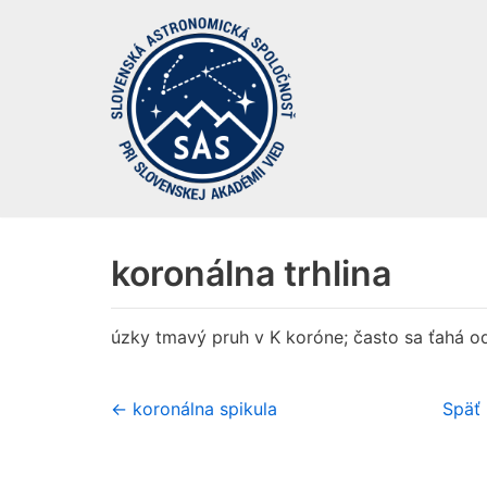
Preskočiť
na
obsah
koronálna trhlina
úzky tmavý pruh v K koróne; často sa ťahá o
← koronálna spikula
Späť 