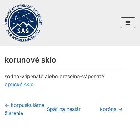
Preskočiť
na
obsah
korunové sklo
sodno-vápenaté alebo draselno-vápenaté
optické sklo
← korpuskulárne
Späť na heslár
koróna →
žiarenie