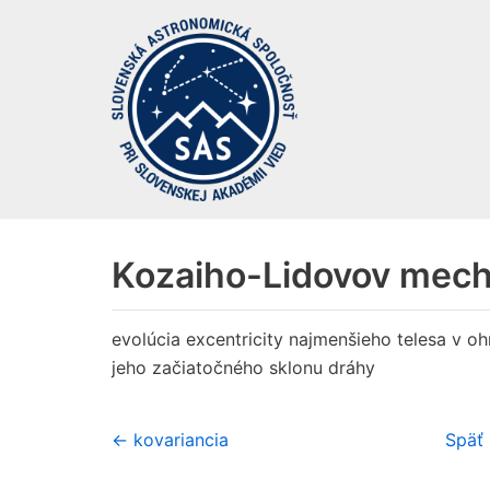
Preskočiť
na
obsah
Kozaiho-Lidovov mec
evolúcia excentricity najmenšieho telesa v oh
jeho začiatočného sklonu dráhy
← kovariancia
Späť 