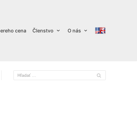
ereho cena
Členstvo
O nás