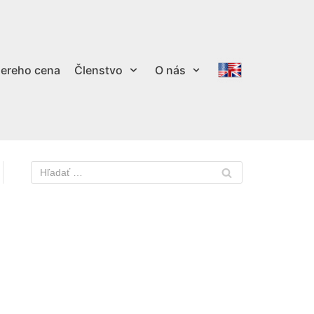
ereho cena
Členstvo
O nás