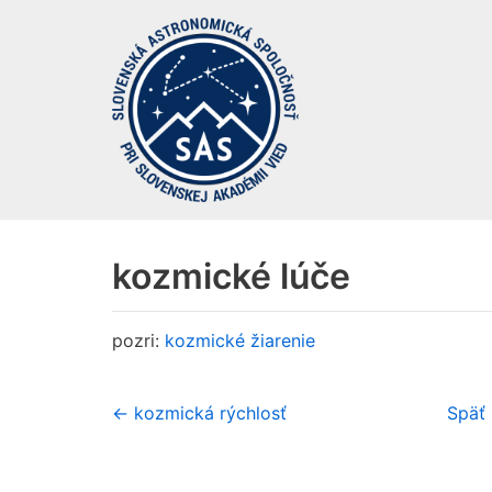
Preskočiť
na
obsah
kozmické lúče
pozri:
kozmické žiarenie
← kozmická rýchlosť
Späť 