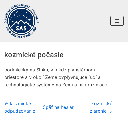
Preskočiť
na
obsah
kozmické počasie
podmienky na Slnku, v medziplanetárnom
priestore a v okolí Zeme ovplyvňujúce ľudí a
technologické systémy na Zemi a na družiciach
← kozmické
kozmické
Späť na heslár
odpudzovanie
žiarenie →