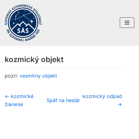
Preskočiť
na
obsah
kozmický objekt
pozri:
vesmírny objekt
← kozmické
kozmický odpad
Späť na heslár
žiarenie
→