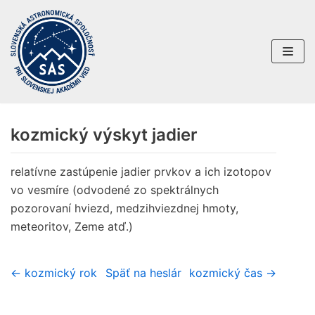
Preskočiť
na
obsah
kozmický výskyt jadier
relatívne zastúpenie jadier prvkov a ich izotopov
vo vesmíre (odvodené zo spektrálnych
pozorovaní hviezd, medzihviezdnej hmoty,
meteoritov, Zeme atď.)
← kozmický rok
Späť na heslár
kozmický čas →