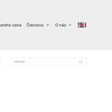
ereho cena
Členstvo
O nás