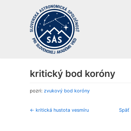
Preskočiť
na
obsah
kritický bod koróny
pozri:
zvukový bod koróny
← kritická hustota vesmíru
Späť 