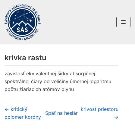
Preskočiť
na
obsah
krivka rastu
závislosť ekvivalentnej šírky absorpčnej
spektrálnej čiary od veličiny úmernej logaritmu
počtu žiariacich atómov plynu
← kritický
krivosť priestoru
Späť na heslár
polomer koróny
→