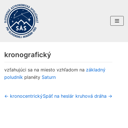
Preskočiť
na
obsah
kronografický
vzťahujúci sa na miesto vzhľadom na
základný
poludník
planéty
Saturn
← kronocentrický
Späť na heslár
kruhová dráha →