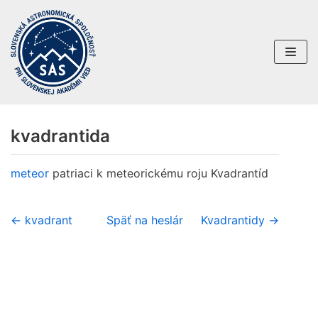
Preskočiť
na
obsah
kvadrantida
meteor
patriaci k meteorickému roju Kvadrantíd
← kvadrant
Späť na heslár
Kvadrantidy →