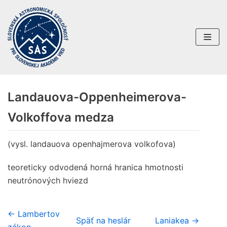
Preskočiť
na
obsah
Landauova-Oppenheimerova-
Volkoffova medza
(vysl. landauova openhajmerova volkofova)
teoreticky odvodená horná hranica hmotnosti
neutrónových hviezd
← Lambertov
Späť na heslár
Laniakea →
zákon