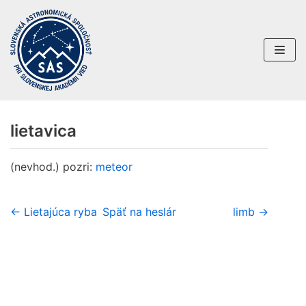
Preskočiť
na
obsah
lietavica
(nevhod.) pozri:
meteor
← Lietajúca ryba
Späť na heslár
limb →