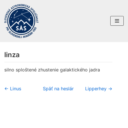
Preskočiť
na
obsah
linza
silno sploštené zhustenie galaktického jadra
← Linus
Späť na heslár
Lipperhey →