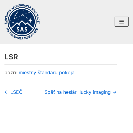
Preskočiť
na
obsah
LSR
pozri:
miestny štandard pokoja
← LSEČ
Späť na heslár
lucky imaging →