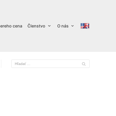
ereho cena
Členstvo
O nás