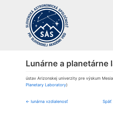
Preskočiť
na
obsah
Lunárne a planetárne 
ústav Arizonskej univerzity pre výskum Mesia
Planetary Laboratory
)
← lunárna vzdialenosť
Späť 