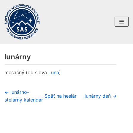
Preskočiť
na
obsah
lunárny
mesačný (od slova
Luna
)
← lunárno-
Späť na heslár
lunárny deň →
stelárny kalendár