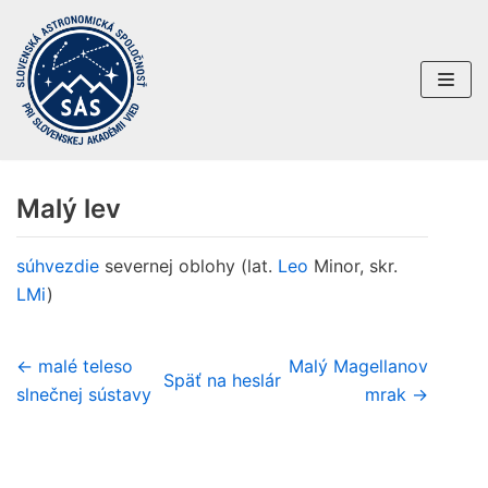
Preskočiť
na
obsah
Malý lev
súhvezdie
severnej oblohy (lat.
Leo
Minor, skr.
LMi
)
← malé teleso
Malý Magellanov
Späť na heslár
slnečnej sústavy
mrak →