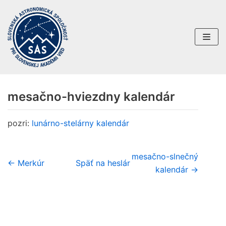
Preskočiť
na
obsah
mesačno-hviezdny kalendár
pozri:
lunárno-stelárny kalendár
mesačno-slnečný
← Merkúr
Späť na heslár
kalendár →