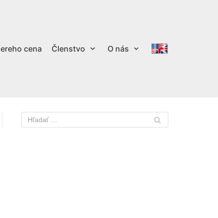
ereho cena
Členstvo
O nás