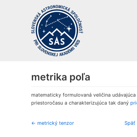
Preskočiť
na
obsah
metrika poľa
matematicky formulovaná veličina udávajúca
priestoročasu a charakterizujúca tak daný
pr
← metrický tenzor
Späť 